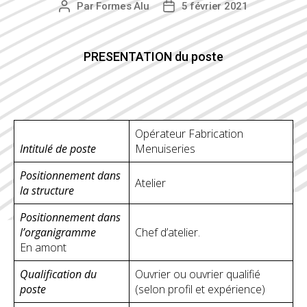
Par
Formes Alu
5 février 2021
Auteur
Date
de
de
l’article
l’article
PRESENTATION du poste
Opérateur Fabrication
Intitulé de poste
Menuiseries
Positionnement dans
Atelier
la structure
Positionnement dans
l’organigramme
Chef d’atelier.
En amont
Qualification du
Ouvrier ou ouvrier qualifié
poste
(selon profil et expérience)